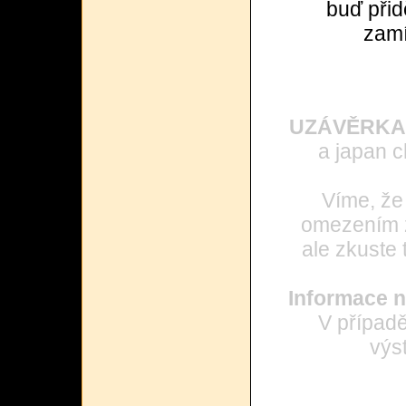
buď přid
zamí
UZÁVĚRKA
a japan c
Víme, že
omezením z
ale zkuste 
Informace n
V případ
výst