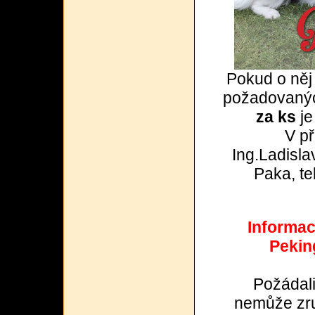
Pokud o něj
požadovanýc
za ks
je
V př
Ing.Ladisla
Paka, te
Informac
Pekin
Požádali
nemůže zru