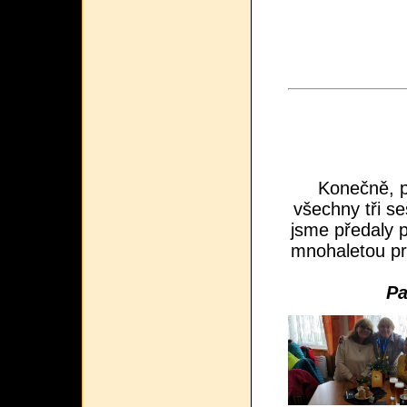
K
onečně, 
všechny tři s
jsme předaly 
mnohaletou pr
Pa