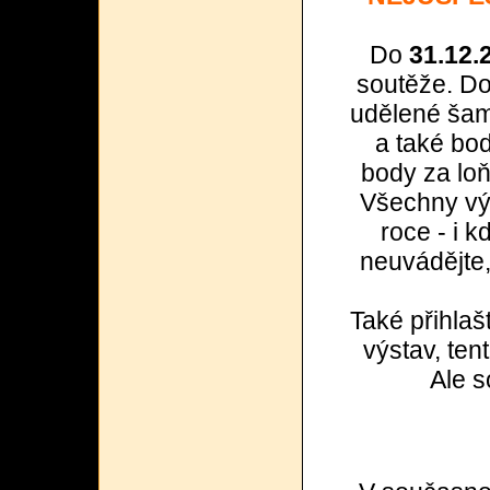
Do
31.12.
soutěže. Do
udělené šam
a také bo
body za loň
Všechny výs
roce - i k
neuvádějte
Také přihla
výstav, ten
Ale s