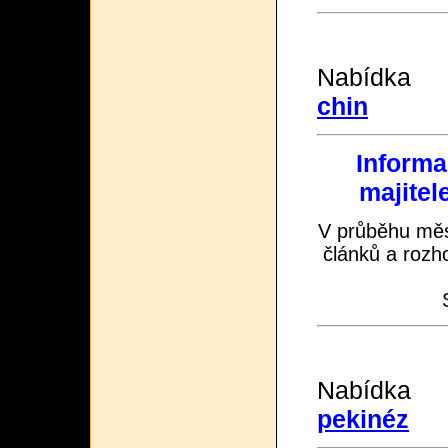
Nabíd
chin
Informa
majitel
V průběhu měs
článků a rozh
Nab
pekinéz