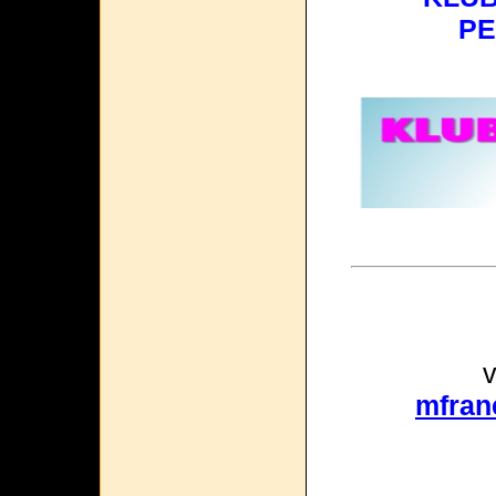
PE
v
mfran