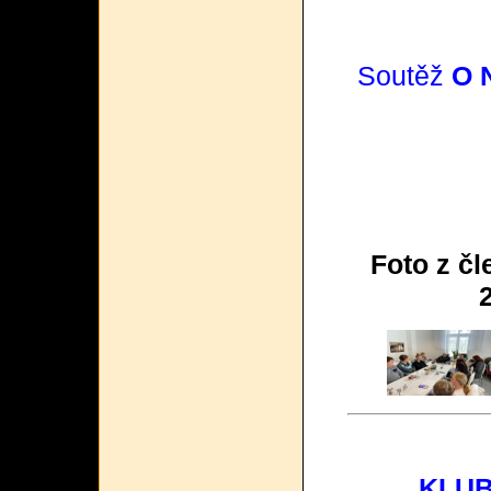
Soutěž
O 
Foto z č
KLUB