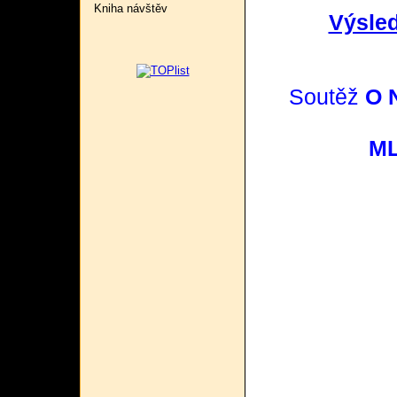
Kniha návštěv
Výsled
Soutěž
O 
ML