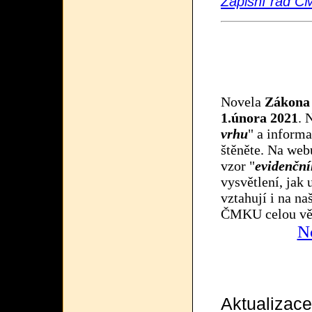
Zápisní řád Č
Novela
Zákona 
1.února 2021
. 
vrhu
" a informa
štěněte. Na web
vzor "
evidenční
vysvětlení, jak
vztahují i na na
ČMKU celou věc
No
Aktualiz