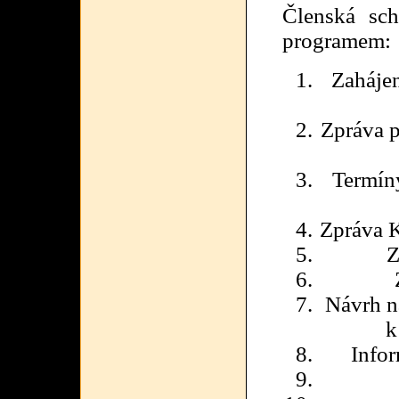
Členská sch
programem:
Zahájen
Zpráva p
Termíny
Zpráva K
Z
Návrh n
k
Infor