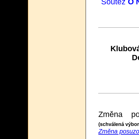
Soutěž
O 
Klubová
D
Změna pos
(schválená výbor
Změna posuzov