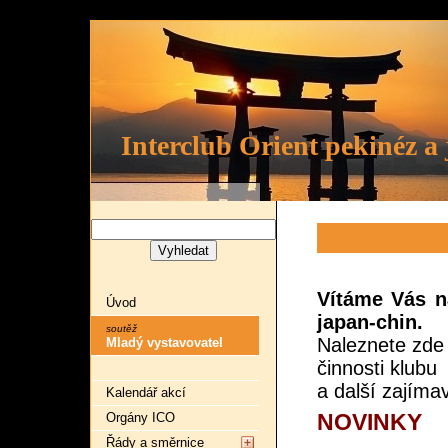
Interclub Orient pekinéz a
Vítáme Vás n
Úvod
japan-chin.
soutěž
Naleznete zde 
Mladý vystavovatel
činnosti klubu
a další zajímav
Kalendář akcí
NOVINKY
Orgány ICO
Řády a směrnice