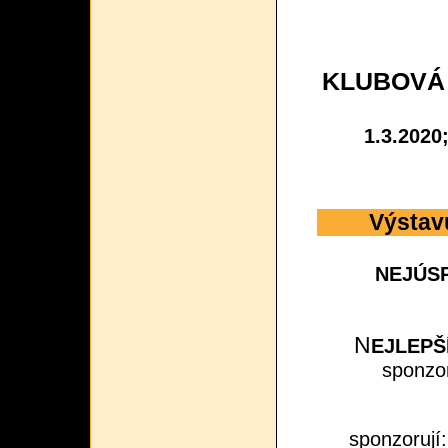
KLUBOVÁ
1.3.2020
Výstav
NEJÚS
N
EJLEPŠ
sponzo
sponzorují