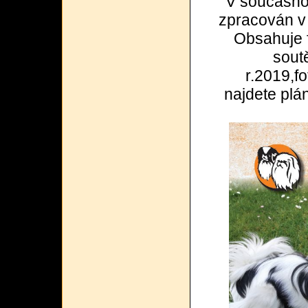
V současnost
zpracován v 
Obsahuje f
sout
r.2019,f
najdete plá